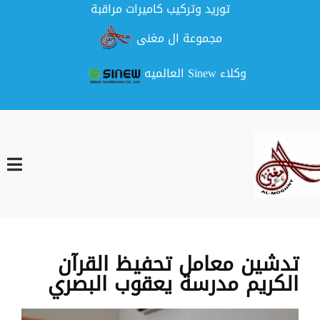
توريد وتركيب كاميرات مراقبة
مجموعة ال مغنى
وكلاء Sinew العالميه
تدشين معامل تحفيظ القرآن
الكريم مدرسة يعقوب البصري