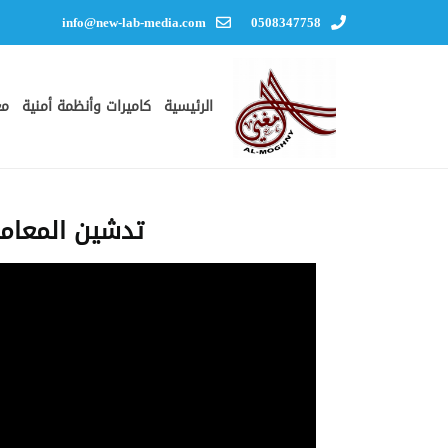
info@new-lab-media.com
0508347758
الرئيسية
كاميرات وأنظمة أمنية
مع
تدشين المعامل 