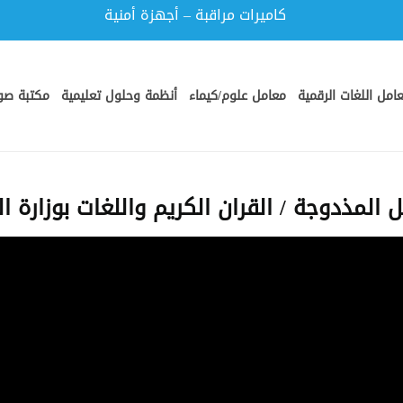
كاميرات مراقبة – أجهزة أمنية
امل اللغات الرقمية
معامل علوم/كيماء
أنظمة وحلول تعليمية
مكتبة صور
المذدوجة / القران الكريم واللغات بوزارة الت