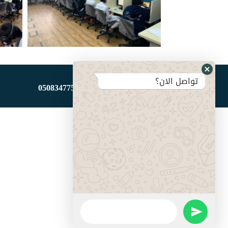
تواصل الان؟
تحتاج لمساعدة؟ اتصل بنا:
508347758
0