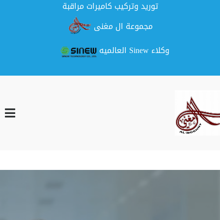
توريد وتركيب كاميرات مراقبة
مجموعة ال مغنى
وكلاء Sinew العالميه