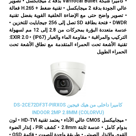
• كاميرا شبكة Varifocal Bullet بدقة 2 ميجابكسل • تصوير
عالي الجودة بدقة 2 ميجابكسل • تقنية ضغط + H.265 فعالة
• تصوير واضح حتى مع الإضاءة الخلفية القوية بفضل تقنية
DWDR • فتحة بطاقة SD تصل إلى 256 جيجابايت للتخزين •
عدسة متعددة البؤرة بمحركات من 2.8 إلى 12 مم لسهولة
التركيب والمراقبة • مقاومة الماء والغبار (IP67) • EXIR 2.0:
تقنية الأشعة تحت الحمراء المتقدمة مع نطاق الأشعة تحت
الحمراء الطويل
كاميرا داخلى من هيك فيجين DS-2CE72DF3T-PIRXOS
INDOOR 2MP 2.8MM (COLORVU)
• ميجابيكسل CMOS عالي الأداء • يعتمد تقنية HD-TVI • لون
بدوام كامل • عدسة ثابتة 2.8mm • كشف PIR ، إنذار الضوء
القوي والإنذار الصوتي • طريقة واحدة للصوت • قائمة OSD •