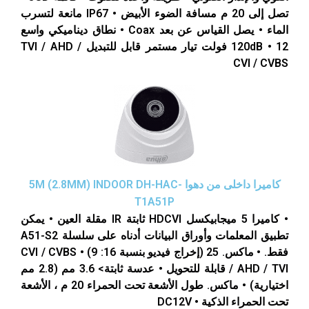
تصل إلى 20 م مسافة الضوء الأبيض • IP67 مانعة لتسرب
الماء • يصل القياس عن بعد Coax • نطاق ديناميكي واسع
120dB • 12 فولت تيار مستمر قابل للتبديل TVI / AHD /
CVI / CVBS
كاميرا داخلى من دهوا 5M (2.8MM) INDOOR DH-HAC-
T1A51P
• كاميرا 5 ميجابيكسل HDCVI ثابتة IR مقلة العين • يمكن
تطبيق المعلمات وأوراق البيانات أدناه على سلسلة A51-S2
فقط. • ماكس. 25 (إخراج فيديو بنسبة 16: 9) • CVI / CVBS
/ AHD / TVI قابلة للتحويل • عدسة ثابتة> 3.6 مم (2.8 مم
اختيارية) • ماكس. طول الأشعة تحت الحمراء 20 م ، الأشعة
تحت الحمراء الذكية • DC12V