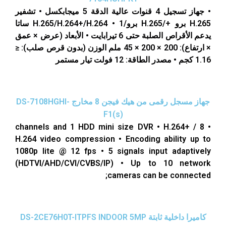
• جهاز تسجيل 4 قنوات عالية الدقة 5 ميجابكسل • تشفير
H.265 برو +/H.265 برو/H.265/H.264+/H.264 • 1 ساتا
يدعم الأقراص الصلبة حتى 6 تيرابايت • الأبعاد (عرض × عمق
× ارتفاع): 200 × 200 × 45 ملم الوزن (بدون قرص صلب): ≤
1.16 كجم • مصدر الطاقة: 12 فولت تيار مستمر
جهاز مسجل رقمى من هيك فيجن 8 مخارج DS-7108HGHI-
F1(s)
• 8 channels and 1 HDD mini size DVR • H.264+ /
H.264 video compression • Encoding ability up to
1080p lite @ 12 fps • 5 signals input adaptively
(HDTVI/AHD/CVI/CVBS/IP) • Up to 10 network
cameras can be connected;
كاميرا داخلية ثابتة DS-2CE76H0T-ITPFS INDOOR 5MP