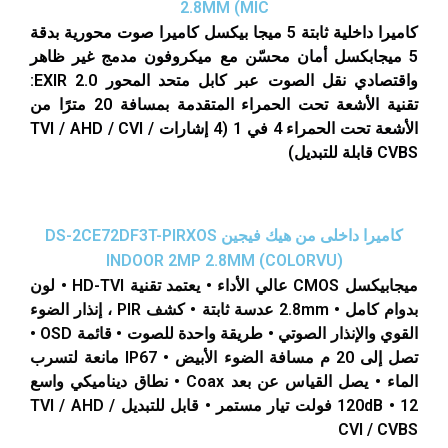
2.8MM (MIC
كاميرا داخلية ثابتة 5 ميجا بيكسل كاميرا صوت محورية بدقة
5 ميجابكسل أمان محسّن مع ميكروفون مدمج غير ظاهر
واقتصادي نقل الصوت عبر كابل متحد المحور EXIR 2.0:
تقنية الأشعة تحت الحمراء المتقدمة بمسافة 20 مترًا من
الأشعة تحت الحمراء 4 في 1 (4 إشارات TVI / AHD / CVI /
CVBS قابلة للتبديل)
كاميرا داخلى من هيك فيجين DS-2CE72DF3T-PIRXOS
INDOOR 2MP 2.8MM (COLORVU)
ميجابيكسل CMOS عالي الأداء • يعتمد تقنية HD-TVI • لون
بدوام كامل • 2.8mm عدسة ثابتة • كشف PIR ، إنذار الضوء
القوي والإنذار الصوتي • طريقة واحدة للصوت • قائمة OSD •
تصل إلى 20 م مسافة الضوء الأبيض • IP67 مانعة لتسرب
الماء • يصل القياس عن بعد Coax • نطاق ديناميكي واسع
120dB • 12 فولت تيار مستمر • قابل للتبديل TVI / AHD /
CVI / CVBS