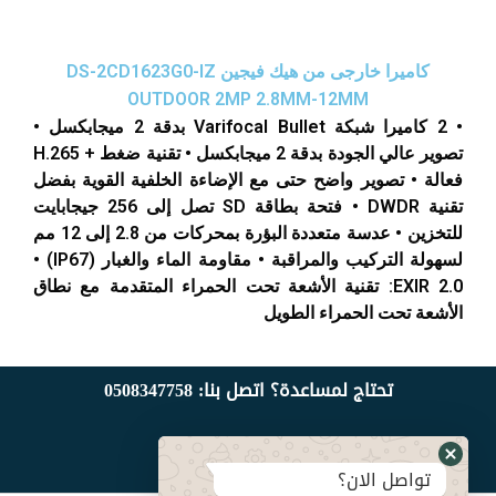
كاميرا خارجى من هيك فيجين DS-2CD1623G0-IZ
OUTDOOR 2MP 2.8MM-12MM
• 2 كاميرا شبكة Varifocal Bullet بدقة 2 ميجابكسل •
تصوير عالي الجودة بدقة 2 ميجابكسل • تقنية ضغط + H.265
فعالة • تصوير واضح حتى مع الإضاءة الخلفية القوية بفضل
تقنية DWDR • فتحة بطاقة SD تصل إلى 256 جيجابايت
للتخزين • عدسة متعددة البؤرة بمحركات من 2.8 إلى 12 مم
لسهولة التركيب والمراقبة • مقاومة الماء والغبار (IP67) •
EXIR 2.0: تقنية الأشعة تحت الحمراء المتقدمة مع نطاق
الأشعة تحت الحمراء الطويل
تحتاج لمساعدة؟ اتصل بنا:
508347758
0
تواصل معنا
تواصل الان؟